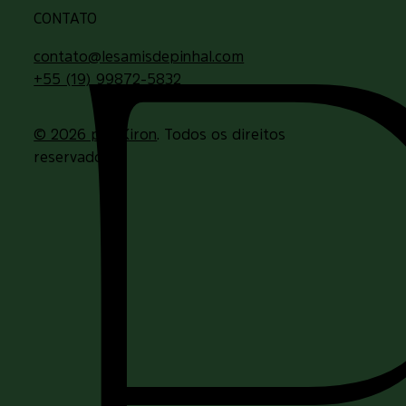
CONTATO
contato@lesamisdepinhal.com
+55 (19) 99872-5832
© 2026 por
Kiron
. Todos os direitos
reservados.